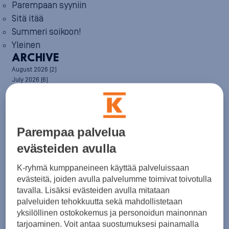
Parempaan syyniin
Sitä itää
Summeri soikoon!
Yleinen
ARCHIVE
August 2026
(2)
July 2026
(6)
June 2026
(6)
May 2026
(8)
April 2026
(9)
March 2026
(8)
Parempaa palvelua
February 2026
(5)
January 2026
(6)
evästeiden avulla
December 2025
(8)
November 2025
(7)
K-ryhmä kumppaneineen käyttää palveluissaan
October 2025
(8)
evästeitä, joiden avulla palvelumme toimivat toivotulla
September 2025
(5)
tavalla. Lisäksi evästeiden avulla mitataan
August 2025
(6)
palveluiden tehokkuutta sekä mahdollistetaan
July 2025
(7)
yksilöllinen ostokokemus ja personoidun mainonnan
June 2025
(7)
May 2025
(6)
tarjoaminen. Voit antaa suostumuksesi painamalla