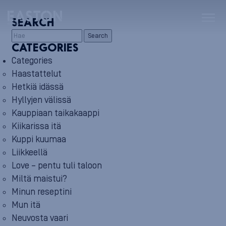
SEARCH
Search
CATEGORIES
Categories
Haastattelut
Hetkiä idässä
Hyllyjen välissä
Kauppiaan taikakaappi
Kiikarissa itä
Kuppi kuumaa
Liikkeellä
Love – pentu tuli taloon
Miltä maistui?
Minun reseptini
Mun itä
Neuvosta vaari