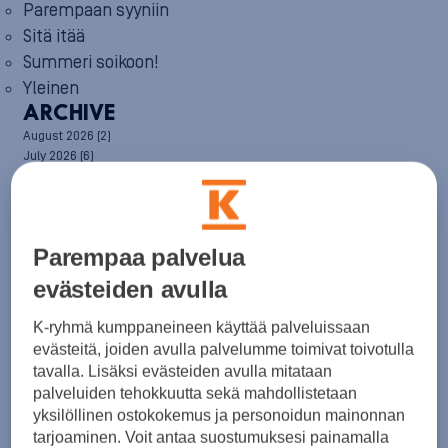
Parempaan syyniin
Sitä itää
Summeri soikoon!
Yleinen
ARCHIVE
August 2026
(2)
July 2026
(6)
June 2026
(6)
May 2026
(8)
April 2026
(9)
March 2026
(8)
Parempaa palvelua
February 2026
(5)
January 2026
(6)
evästeiden avulla
December 2025
(8)
November 2025
(7)
K-ryhmä kumppaneineen käyttää palveluissaan
October 2025
(8)
evästeitä, joiden avulla palvelumme toimivat toivotulla
September 2025
(5)
tavalla. Lisäksi evästeiden avulla mitataan
August 2025
(6)
palveluiden tehokkuutta sekä mahdollistetaan
July 2025
(7)
yksilöllinen ostokokemus ja personoidun mainonnan
June 2025
(7)
tarjoaminen. Voit antaa suostumuksesi painamalla
May 2025
(6)