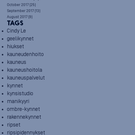
October 2017
(25)
September 2017
(13)
August 2017
(9)
TAGS
Cindy Le
geelikynnet
hiukset
kauneudenhoito
kauneus
kauneushoitola
kauneuspalvelut
kynnet
kynsistudio
manikyyri
ombre-kynnet
rakennekynnet
ripset
ripsipidennykset