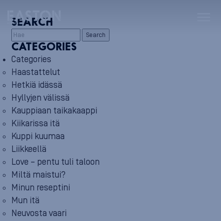
SEARCH
Search
CATEGORIES
Categories
Haastattelut
Hetkiä idässä
Hyllyjen välissä
Kauppiaan taikakaappi
Kiikarissa itä
Kuppi kuumaa
Liikkeellä
Love – pentu tuli taloon
Miltä maistui?
Minun reseptini
Mun itä
Neuvosta vaari