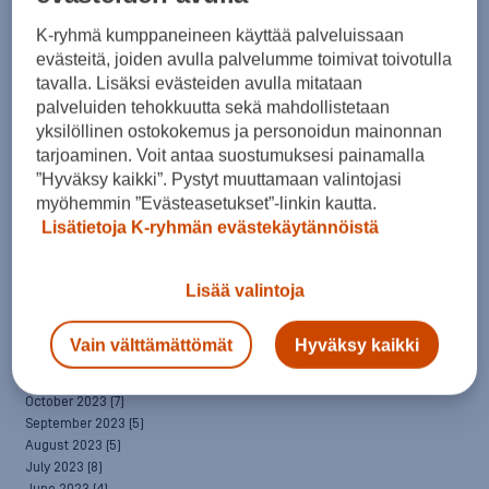
April 2025
(7)
March 2025
(7)
K-ryhmä kumppaneineen käyttää palveluissaan
February 2025
(6)
evästeitä, joiden avulla palvelumme toimivat toivotulla
January 2025
(8)
tavalla. Lisäksi evästeiden avulla mitataan
December 2024
(6)
palveluiden tehokkuutta sekä mahdollistetaan
November 2024
(10)
yksilöllinen ostokokemus ja personoidun mainonnan
October 2024
(8)
tarjoaminen. Voit antaa suostumuksesi painamalla
September 2024
(4)
”Hyväksy kaikki”. Pystyt muuttamaan valintojasi
August 2024
(6)
myöhemmin ”Evästeasetukset”-linkin kautta.
July 2024
(5)
Lisätietoja K-ryhmän evästekäytännöistä
June 2024
(5)
May 2024
(7)
April 2024
(3)
Lisää valintoja
March 2024
(5)
February 2024
(4)
January 2024
(7)
Vain välttämättömät
Hyväksy kaikki
December 2023
(5)
November 2023
(5)
October 2023
(7)
September 2023
(5)
August 2023
(5)
July 2023
(8)