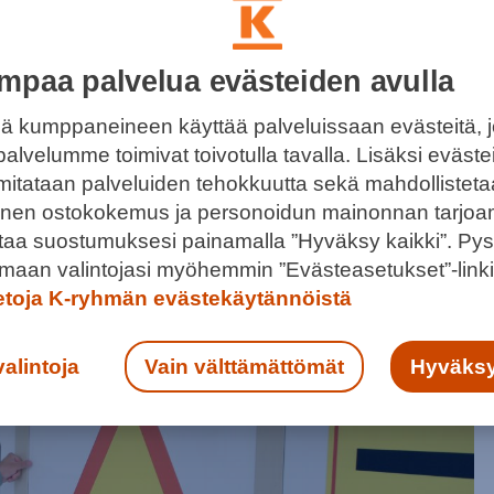
mpaa palvelua evästeiden avulla
LÄÄN MAMMUTIN BEESISSÄ UPEILLA
ä kumppaneineen käyttää palveluissaan evästeitä, 
KSILLA!
palvelumme toimivat toivotulla tavalla. Lisäksi eväst
 mitataan palveluiden tehokkuutta sekä mahdollistet
 hintakarnevaali täyttää tänä vuonna pyöreitä. Koska
llinen ostokokemus ja personoidun mainonnan tarjoa
issä, on koko talo täynnä tarjouksia 25.9. saakka.
ntaa suostumuksesi painamalla ”Hyväksy kaikki”. Pys
maan valintojasi myöhemmin ”Evästeasetukset”-linki
ietoja K-ryhmän evästekäytännöistä
valintoja
Vain välttämättömät
Hyväksy