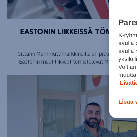
Pare
EASTONIN LIIKKEISSÄ TÖMISTEL
K-ryhm
TARJOU
avulla 
avulla
Cittarin Mammuttimarkkinoilla on pitkä historia ja
yksilö
Eastonin muut liikkeet tömistelevät Mammutin bees
Voit a
muutta
Lisät
Lisää 