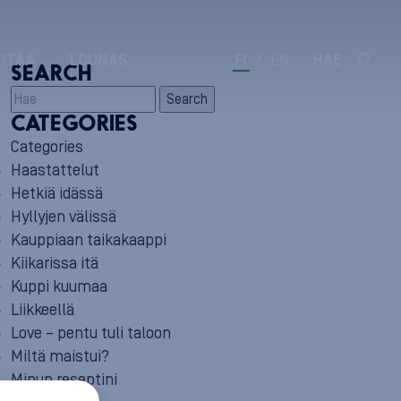
 ITÄÄ
LOUNAS
FI
/
EN
HAE
SEARCH
Search
CATEGORIES
Categories
Haastattelut
Hetkiä idässä
Hyllyjen välissä
Kauppiaan taikakaappi
Kiikarissa itä
Kuppi kuumaa
Liikkeellä
Love – pentu tuli taloon
Miltä maistui?
Minun reseptini