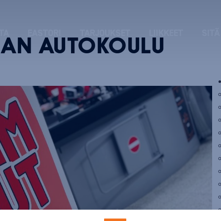
TA
EASTORI
TARJOUKSET
LIIKKEET
SITÄ
MAN AUTOKOULU