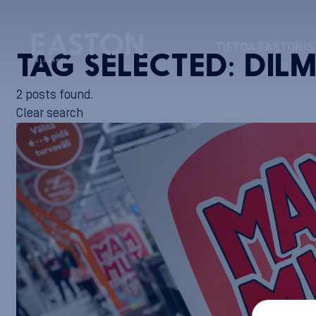
TIETOA EASTONIS
TAG SELECTED:
DIL
2 posts found.
Clear search