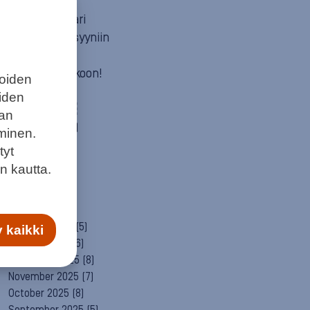
Mun itä
Neuvosta vaari
Parempaan syyniin
Sitä itää
Summeri soikoon!
joiden
Yleinen
eiden
ARCHIVE
aan
August 2026
(1)
minen.
July 2026
(6)
tyt
June 2026
(6)
n kautta.
May 2026
(8)
April 2026
(9)
March 2026
(8)
February 2026
(5)
 kaikki
January 2026
(6)
December 2025
(8)
November 2025
(7)
October 2025
(8)