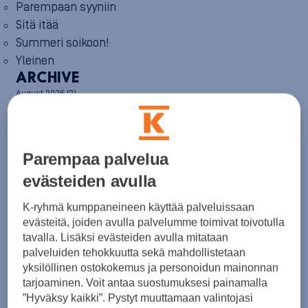
Parempaan syyniin
Sitä itää
Summeri soikoon!
Yleinen
ARCHIVE
August 2026
(2)
July 2026
(6)
June 2026
(6)
May 2026
(8)
April 2026
(9)
Parempaa palvelua
March 2026
(8)
February 2026
(5)
evästeiden avulla
January 2026
(6)
December 2025
(8)
K-ryhmä kumppaneineen käyttää palveluissaan
November 2025
(7)
evästeitä, joiden avulla palvelumme toimivat toivotulla
October 2025
(8)
tavalla. Lisäksi evästeiden avulla mitataan
September 2025
(5)
palveluiden tehokkuutta sekä mahdollistetaan
August 2025
(6)
yksilöllinen ostokokemus ja personoidun mainonnan
July 2025
(7)
tarjoaminen. Voit antaa suostumuksesi painamalla
June 2025
(7)
”Hyväksy kaikki”. Pystyt muuttamaan valintojasi
May 2025
(6)