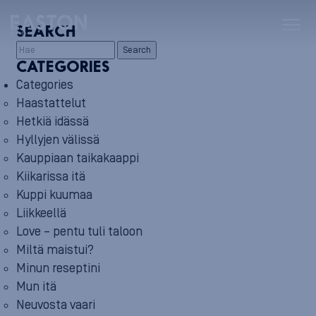
SEARCH
Search
CATEGORIES
Categories
Haastattelut
Hetkiä idässä
Hyllyjen välissä
Kauppiaan taikakaappi
Kiikarissa itä
Kuppi kuumaa
Liikkeellä
Love – pentu tuli taloon
Miltä maistui?
Minun reseptini
Mun itä
Neuvosta vaari