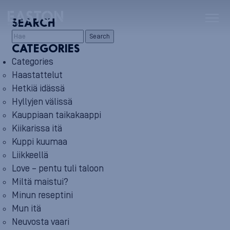
SEARCH
Search
CATEGORIES
Categories
Haastattelut
Hetkiä idässä
Hyllyjen välissä
Kauppiaan taikakaappi
Kiikarissa itä
Kuppi kuumaa
Liikkeellä
Love – pentu tuli taloon
Miltä maistui?
Minun reseptini
Mun itä
Neuvosta vaari