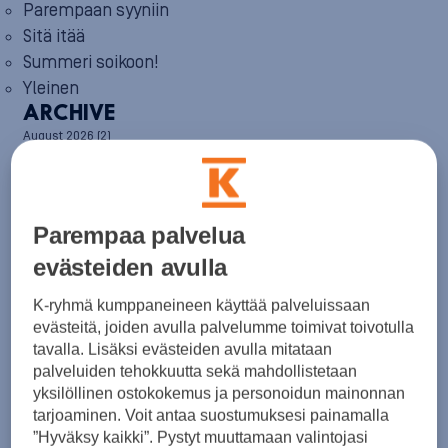
Parempaan syyniin
Sitä itää
Summeri soikoon!
Yleinen
ARCHIVE
August 2026
(2)
July 2026
(6)
June 2026
(6)
May 2026
(8)
April 2026
(9)
Parempaa palvelua
March 2026
(8)
February 2026
(5)
evästeiden avulla
January 2026
(6)
December 2025
(8)
K-ryhmä kumppaneineen käyttää palveluissaan
November 2025
(7)
evästeitä, joiden avulla palvelumme toimivat toivotulla
October 2025
(8)
tavalla. Lisäksi evästeiden avulla mitataan
September 2025
(5)
palveluiden tehokkuutta sekä mahdollistetaan
August 2025
(6)
yksilöllinen ostokokemus ja personoidun mainonnan
July 2025
(7)
tarjoaminen. Voit antaa suostumuksesi painamalla
June 2025
(7)
”Hyväksy kaikki”. Pystyt muuttamaan valintojasi
May 2025
(6)