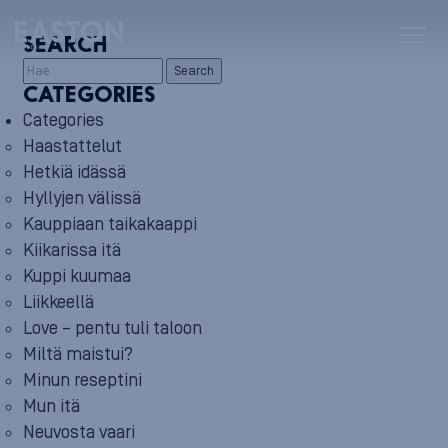
SEARCH
Search
CATEGORIES
Categories
Haastattelut
Hetkiä idässä
Hyllyjen välissä
Kauppiaan taikakaappi
Kiikarissa itä
Kuppi kuumaa
Liikkeellä
Love – pentu tuli taloon
Miltä maistui?
Minun reseptini
Mun itä
Neuvosta vaari