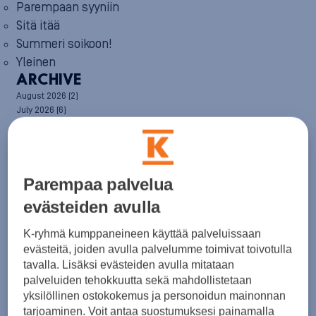
Parempaan syyniin
Sitä itää
Summeri soikoon!
Yleinen
ARCHIVE
August 2026
(2)
July 2026
(6)
June 2026
(6)
May 2026
(8)
April 2026
(9)
March 2026
(8)
Parempaa palvelua
February 2026
(5)
January 2026
(6)
evästeiden avulla
December 2025
(8)
November 2025
(7)
K-ryhmä kumppaneineen käyttää palveluissaan
October 2025
(8)
evästeitä, joiden avulla palvelumme toimivat toivotulla
September 2025
(5)
tavalla. Lisäksi evästeiden avulla mitataan
August 2025
(6)
palveluiden tehokkuutta sekä mahdollistetaan
July 2025
(7)
June 2025
(7)
yksilöllinen ostokokemus ja personoidun mainonnan
May 2025
(6)
tarjoaminen. Voit antaa suostumuksesi painamalla