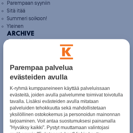
Parempaan syyniin
Sitä itää
Summeri soikoon!
Yleinen
ARCHIVE
August 2026
(2)
July 2026
(6)
June 2026
(6)
May 2026
(8)
April 2026
(9)
Parempaa palvelua
March 2026
(8)
evästeiden avulla
February 2026
(5)
January 2026
(6)
K-ryhmä kumppaneineen käyttää palveluissaan
December 2025
(8)
November 2025
(7)
evästeitä, joiden avulla palvelumme toimivat toivotulla
October 2025
(8)
tavalla. Lisäksi evästeiden avulla mitataan
September 2025
(5)
palveluiden tehokkuutta sekä mahdollistetaan
August 2025
(6)
yksilöllinen ostokokemus ja personoidun mainonnan
July 2025
(7)
tarjoaminen. Voit antaa suostumuksesi painamalla
June 2025
(7)
”Hyväksy kaikki”. Pystyt muuttamaan valintojasi
May 2025
(6)