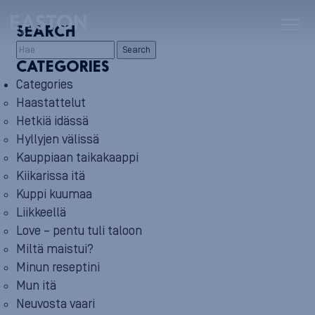
SEARCH
Search
CATEGORIES
Categories
Haastattelut
Hetkiä idässä
Hyllyjen välissä
Kauppiaan taikakaappi
Kiikarissa itä
Kuppi kuumaa
Liikkeellä
Love – pentu tuli taloon
Miltä maistui?
Minun reseptini
Mun itä
Neuvosta vaari