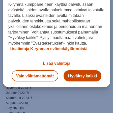
April 2025
(7)
K-ryhmä kumppaneineen käyttää palveluissaan
March 2025
(7)
evästeitä, joiden avulla palvelumme toimivat toivotulla
February 2025
(6)
tavalla. Lisäksi evästeiden avulla mitataan
January 2025
(8)
palveluiden tehokkuutta sekä mahdollistetaan
December 2024
(6)
yksilöllinen ostokokemus ja personoidun mainonnan
November 2024
(10)
tarjoaminen. Voit antaa suostumuksesi painamalla
October 2024
(8)
”Hyväksy kaikki”. Pystyt muuttamaan valintojasi
September 2024
(4)
August 2024
(6)
myöhemmin ”Evästeasetukset”-linkin kautta.
July 2024
(5)
Lisätietoja K-ryhmän evästekäytännöistä
June 2024
(5)
May 2024
(7)
April 2024
(3)
Lisää valintoja
March 2024
(5)
February 2024
(4)
Vain välttämättömät
Hyväksy kaikki
January 2024
(7)
December 2023
(5)
November 2023
(5)
October 2023
(7)
September 2023
(5)
August 2023
(5)
July 2023
(8)