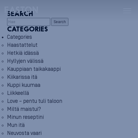
SEARCH
Search
CATEGORIES
Categories
Haastattelut
Hetkiä idässä
Hyllyjen välissä
Kauppiaan taikakaappi
Kiikarissa itä
Kuppi kuumaa
Liikkeellä
Love – pentu tuli taloon
Miltä maistui?
Minun reseptini
Mun itä
Neuvosta vaari