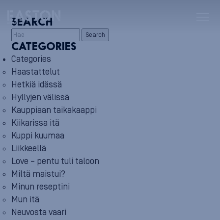
SEARCH
Search
CATEGORIES
Categories
Haastattelut
Hetkiä idässä
Hyllyjen välissä
Kauppiaan taikakaappi
Kiikarissa itä
Kuppi kuumaa
Liikkeellä
Love – pentu tuli taloon
Miltä maistui?
Minun reseptini
Mun itä
Neuvosta vaari