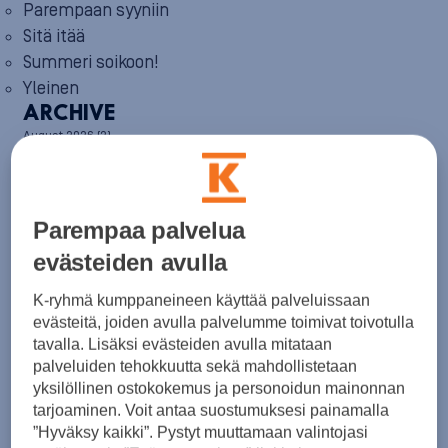
Parempaan syyniin
Sitä itää
Summeri soikoon!
Yleinen
ARCHIVE
August 2026
(2)
July 2026
(6)
June 2026
(6)
May 2026
(8)
April 2026
(9)
Parempaa palvelua
March 2026
(8)
February 2026
(5)
evästeiden avulla
January 2026
(6)
December 2025
(8)
K-ryhmä kumppaneineen käyttää palveluissaan
November 2025
(7)
evästeitä, joiden avulla palvelumme toimivat toivotulla
October 2025
(8)
tavalla. Lisäksi evästeiden avulla mitataan
September 2025
(5)
palveluiden tehokkuutta sekä mahdollistetaan
August 2025
(6)
yksilöllinen ostokokemus ja personoidun mainonnan
July 2025
(7)
tarjoaminen. Voit antaa suostumuksesi painamalla
June 2025
(7)
”Hyväksy kaikki”. Pystyt muuttamaan valintojasi
May 2025
(6)