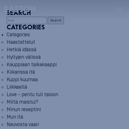
SEARCH
Search
CATEGORIES
Categories
Haastattelut
Hetkiä idässä
Hyllyjen välissä
Kauppiaan taikakaappi
Kiikarissa itä
Kuppi kuumaa
Liikkeellä
Love – pentu tuli taloon
Miltä maistui?
Minun reseptini
Mun itä
Neuvosta vaari