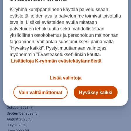
April 2025
(7)
March 2025
(7)
K-ryhmä kumppaneineen käyttää palveluissaan
February 2025
(6)
evästeitä, joiden avulla palvelumme toimivat toivotulla
January 2025
(8)
tavalla. Lisäksi evästeiden avulla mitataan
December 2024
(6)
palveluiden tehokkuutta sekä mahdollistetaan
November 2024
(10)
yksilöllinen ostokokemus ja personoidun mainonnan
October 2024
(8)
tarjoaminen. Voit antaa suostumuksesi painamalla
September 2024
(4)
”Hyväksy kaikki”. Pystyt muuttamaan valintojasi
August 2024
(6)
myöhemmin ”Evästeasetukset”-linkin kautta.
July 2024
(5)
Lisätietoja K-ryhmän evästekäytännöistä
June 2024
(5)
May 2024
(7)
April 2024
(3)
Lisää valintoja
March 2024
(5)
February 2024
(4)
January 2024
(7)
Vain välttämättömät
Hyväksy kaikki
December 2023
(5)
November 2023
(5)
October 2023
(7)
September 2023
(5)
August 2023
(5)
July 2023
(8)