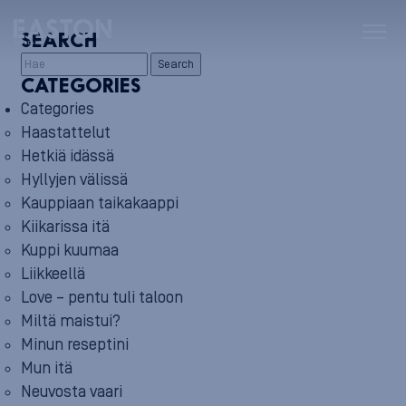
SEARCH
Search
CATEGORIES
Categories
Haastattelut
Hetkiä idässä
Hyllyjen välissä
Kauppiaan taikakaappi
Kiikarissa itä
Kuppi kuumaa
Liikkeellä
Love – pentu tuli taloon
Miltä maistui?
Minun reseptini
Mun itä
Neuvosta vaari