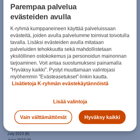
April 2025
(7)
Parempaa palvelua
March 2025
(7)
evästeiden avulla
February 2025
(6)
January 2025
(8)
December 2024
(6)
K-ryhmä kumppaneineen käyttää palveluissaan
November 2024
(10)
evästeitä, joiden avulla palvelumme toimivat toivotulla
October 2024
(8)
tavalla. Lisäksi evästeiden avulla mitataan
September 2024
(4)
palveluiden tehokkuutta sekä mahdollistetaan
August 2024
(6)
yksilöllinen ostokokemus ja personoidun mainonnan
July 2024
(5)
tarjoaminen. Voit antaa suostumuksesi painamalla
June 2024
(5)
”Hyväksy kaikki”. Pystyt muuttamaan valintojasi
May 2024
(7)
myöhemmin ”Evästeasetukset”-linkin kautta.
April 2024
(3)
Lisätietoja K-ryhmän evästekäytännöistä
March 2024
(5)
February 2024
(4)
January 2024
(7)
Lisää valintoja
December 2023
(5)
November 2023
(5)
October 2023
(7)
Vain välttämättömät
Hyväksy kaikki
September 2023
(5)
August 2023
(5)
July 2023
(8)