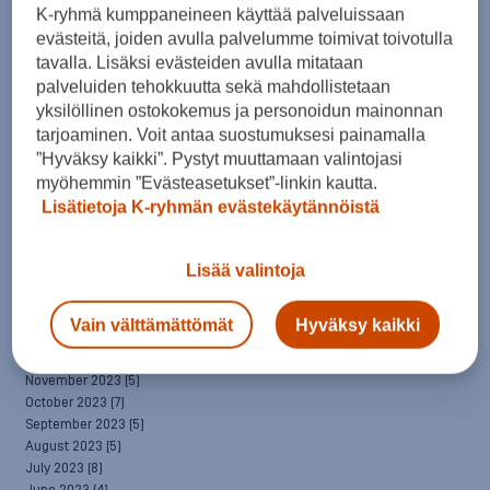
April 2025
(7)
K-ryhmä kumppaneineen käyttää palveluissaan
March 2025
(7)
evästeitä, joiden avulla palvelumme toimivat toivotulla
February 2025
(6)
tavalla. Lisäksi evästeiden avulla mitataan
January 2025
(8)
palveluiden tehokkuutta sekä mahdollistetaan
December 2024
(6)
yksilöllinen ostokokemus ja personoidun mainonnan
November 2024
(10)
tarjoaminen. Voit antaa suostumuksesi painamalla
October 2024
(8)
”Hyväksy kaikki”. Pystyt muuttamaan valintojasi
September 2024
(4)
myöhemmin ”Evästeasetukset”-linkin kautta.
August 2024
(6)
Lisätietoja K-ryhmän evästekäytännöistä
July 2024
(5)
June 2024
(5)
May 2024
(7)
Lisää valintoja
April 2024
(3)
March 2024
(5)
February 2024
(4)
Vain välttämättömät
Hyväksy kaikki
January 2024
(7)
December 2023
(5)
November 2023
(5)
October 2023
(7)
September 2023
(5)
August 2023
(5)
July 2023
(8)