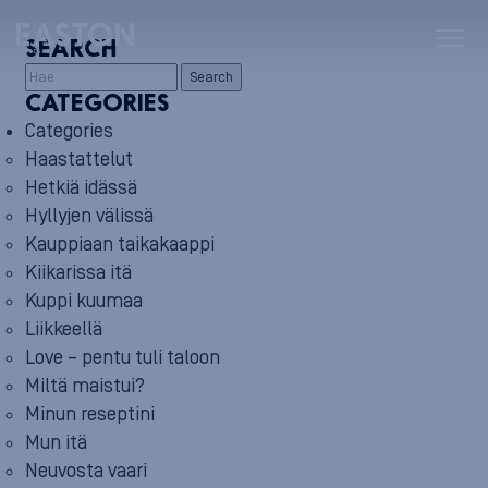
SEARCH
Search
CATEGORIES
Categories
Haastattelut
Hetkiä idässä
Hyllyjen välissä
Kauppiaan taikakaappi
Kiikarissa itä
Kuppi kuumaa
Liikkeellä
Love – pentu tuli taloon
Miltä maistui?
Minun reseptini
Mun itä
Neuvosta vaari