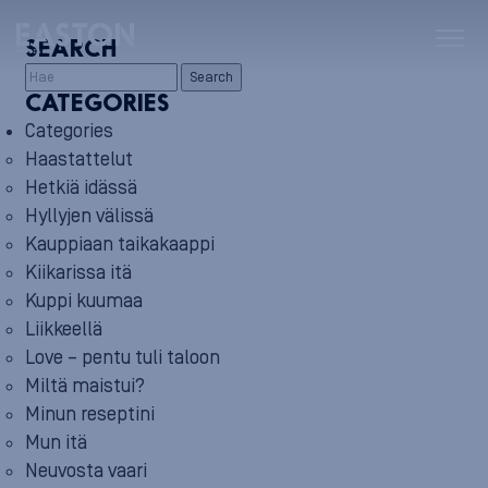
SEARCH
Search
CATEGORIES
Categories
Haastattelut
Hetkiä idässä
Hyllyjen välissä
Kauppiaan taikakaappi
Kiikarissa itä
Kuppi kuumaa
Liikkeellä
Love – pentu tuli taloon
Miltä maistui?
Minun reseptini
Mun itä
Neuvosta vaari