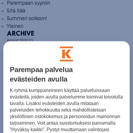
Parempaan syyniin
Sitä itää
Summeri soikoon!
Yleinen
ARCHIVE
August 2026
(2)
July 2026
(6)
June 2026
(6)
May 2026
(8)
April 2026
(9)
Parempaa palvelua
March 2026
(8)
February 2026
(5)
evästeiden avulla
January 2026
(6)
December 2025
(8)
K-ryhmä kumppaneineen käyttää palveluissaan
November 2025
(7)
evästeitä, joiden avulla palvelumme toimivat toivotulla
October 2025
(8)
tavalla. Lisäksi evästeiden avulla mitataan
September 2025
(5)
palveluiden tehokkuutta sekä mahdollistetaan
August 2025
(6)
yksilöllinen ostokokemus ja personoidun mainonnan
July 2025
(7)
tarjoaminen. Voit antaa suostumuksesi painamalla
June 2025
(7)
”Hyväksy kaikki”. Pystyt muuttamaan valintojasi
May 2025
(6)