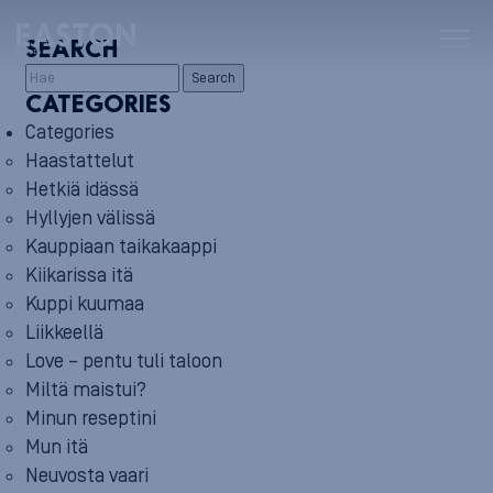
SEARCH
Search
CATEGORIES
Categories
Haastattelut
Hetkiä idässä
Hyllyjen välissä
Kauppiaan taikakaappi
Kiikarissa itä
Kuppi kuumaa
Liikkeellä
Love – pentu tuli taloon
Miltä maistui?
Minun reseptini
Mun itä
Neuvosta vaari