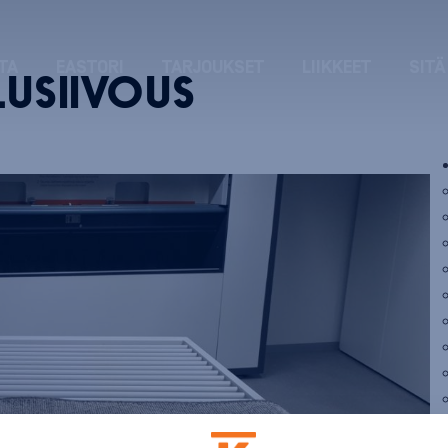
TA
EASTORI
TARJOUKSET
LIIKKEET
SITÄ
USIIVOUS