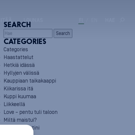
 ITÄÄ
LOUNAS
FI
/
EN
HAE
SEARCH
Search
CATEGORIES
Categories
Haastattelut
Hetkiä idässä
Hyllyjen välissä
Kauppiaan taikakaappi
Kiikarissa itä
Kuppi kuumaa
Liikkeellä
Love – pentu tuli taloon
Miltä maistui?
Minun reseptini