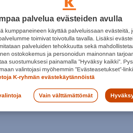
mpaa palvelua evästeiden avulla
ULA ON AINA AUKI JA VALMIINA
ä kumppaneineen käyttää palveluissaan evästeitä, 
SOTKIN MATOT
palvelumme toimivat toivotulla tavalla. Lisäksi eväst
 mitataan palveluiden tehokkuutta sekä mahdollistet
rauhallisella siivousaikataululla sekä nopeilla
llinen ostokokemus ja personoidun mainonnan tarjoa
lveluilla.
ntaa suostumuksesi painamalla ”Hyväksy kaikki”. Pys
maan valintojasi myöhemmin ”Evästeasetukset”-linki
ietoja K-ryhmän evästekäytännöistä
valintoja
Vain välttämättömät
Hyväksy