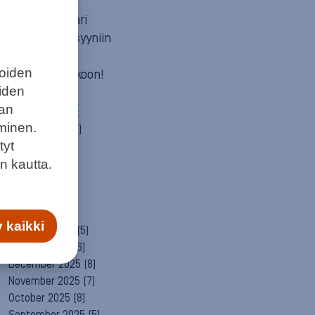
Mun itä
Neuvosta vaari
Parempaan syyniin
Sitä itää
joiden
Summeri soikoon!
eiden
Yleinen
aan
ARCHIVE
minen.
August 2026
(2)
tyt
July 2026
(6)
June 2026
(6)
n kautta.
May 2026
(8)
April 2026
(9)
March 2026
(8)
 kaikki
February 2026
(5)
January 2026
(6)
December 2025
(8)
November 2025
(7)
October 2025
(8)