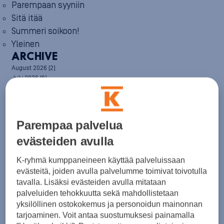
Parempaan syyniin
Sitä itää
Summeri soikoon!
Yleinen
ARCHIVE
August 2026
(2)
July 2026
(6)
June 2026
(6)
May 2026
(8)
April 2026
(9)
March 2026
(8)
Parempaa palvelua
February 2026
(5)
January 2026
(6)
evästeiden avulla
December 2025
(8)
November 2025
(7)
K-ryhmä kumppaneineen käyttää palveluissaan
October 2025
(8)
evästeitä, joiden avulla palvelumme toimivat toivotulla
September 2025
(5)
tavalla. Lisäksi evästeiden avulla mitataan
August 2025
(6)
palveluiden tehokkuutta sekä mahdollistetaan
July 2025
(7)
yksilöllinen ostokokemus ja personoidun mainonnan
June 2025
(7)
tarjoaminen. Voit antaa suostumuksesi painamalla
May 2025
(6)