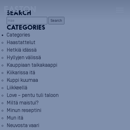
SEARCH
Search
CATEGORIES
Categories
Haastattelut
Hetkiä idässä
Hyllyjen välissä
Kauppiaan taikakaappi
Kiikarissa itä
Kuppi kuumaa
Liikkeellä
Love – pentu tuli taloon
Miltä maistui?
Minun reseptini
Mun itä
Neuvosta vaari