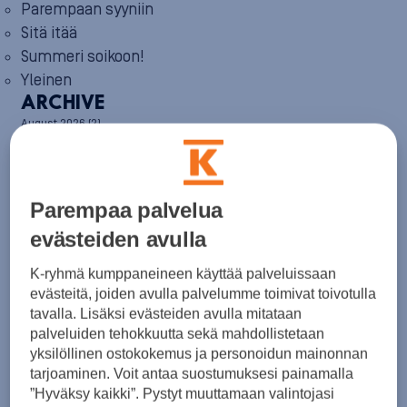
Parempaan syyniin
Sitä itää
Summeri soikoon!
Yleinen
ARCHIVE
August 2026
(2)
July 2026
(6)
June 2026
(6)
May 2026
(8)
April 2026
(9)
Parempaa palvelua
March 2026
(8)
February 2026
(5)
evästeiden avulla
January 2026
(6)
December 2025
(8)
K-ryhmä kumppaneineen käyttää palveluissaan
November 2025
(7)
evästeitä, joiden avulla palvelumme toimivat toivotulla
October 2025
(8)
tavalla. Lisäksi evästeiden avulla mitataan
September 2025
(5)
palveluiden tehokkuutta sekä mahdollistetaan
August 2025
(6)
yksilöllinen ostokokemus ja personoidun mainonnan
July 2025
(7)
tarjoaminen. Voit antaa suostumuksesi painamalla
June 2025
(7)
”Hyväksy kaikki”. Pystyt muuttamaan valintojasi
May 2025
(6)