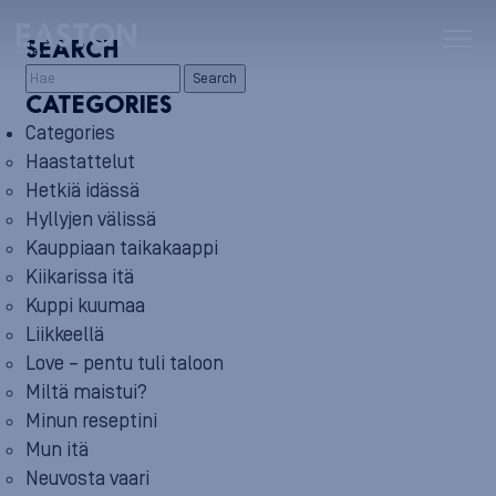
SEARCH
Search
CATEGORIES
Categories
Haastattelut
Hetkiä idässä
Hyllyjen välissä
Kauppiaan taikakaappi
Kiikarissa itä
Kuppi kuumaa
Liikkeellä
Love – pentu tuli taloon
Miltä maistui?
Minun reseptini
Mun itä
Neuvosta vaari