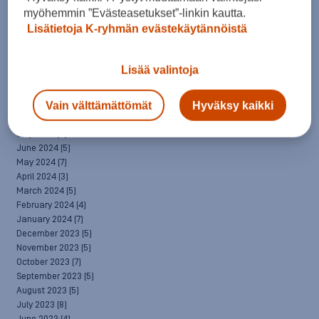
April 2025
(7)
myöhemmin ”Evästeasetukset”-linkin kautta.
March 2025
(7)
Lisätietoja K-ryhmän evästekäytännöistä
February 2025
(6)
January 2025
(8)
December 2024
(6)
Lisää valintoja
November 2024
(10)
October 2024
(8)
Vain välttämättömät
Hyväksy kaikki
September 2024
(4)
August 2024
(6)
July 2024
(5)
June 2024
(5)
May 2024
(7)
April 2024
(3)
March 2024
(5)
February 2024
(4)
January 2024
(7)
December 2023
(5)
November 2023
(5)
October 2023
(7)
September 2023
(5)
August 2023
(5)
July 2023
(8)