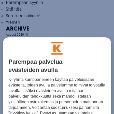
Parempaan syyniin
Sitä itää
Summeri soikoon!
Yleinen
ARCHIVE
August 2026
(1)
July 2026
(6)
June 2026
(6)
May 2026
(8)
April 2026
(9)
March 2026
(8)
Parempaa palvelua
February 2026
(5)
evästeiden avulla
January 2026
(6)
December 2025
(8)
K-ryhmä kumppaneineen käyttää palveluissaan
November 2025
(7)
evästeitä, joiden avulla palvelumme toimivat toivotulla
October 2025
(8)
tavalla. Lisäksi evästeiden avulla mitataan
September 2025
(5)
August 2025
(6)
palveluiden tehokkuutta sekä mahdollistetaan
July 2025
(7)
yksilöllinen ostokokemus ja personoidun mainonnan
June 2025
(7)
tarjoaminen. Voit antaa suostumuksesi painamalla
May 2025
(6)
”Hyväksy kaikki”. Pystyt muuttamaan valintojasi