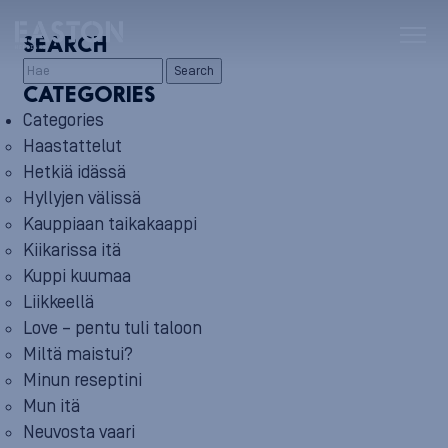
SEARCH
Search
CATEGORIES
Categories
Haastattelut
Hetkiä idässä
Hyllyjen välissä
Kauppiaan taikakaappi
Kiikarissa itä
Kuppi kuumaa
Liikkeellä
Love – pentu tuli taloon
Miltä maistui?
Minun reseptini
Mun itä
Neuvosta vaari