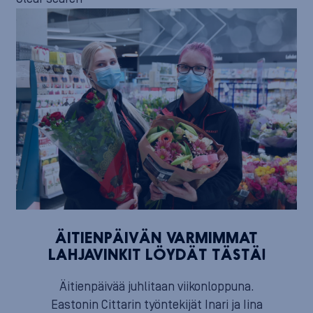
ÄITIENPÄIVÄN VARMIMMAT
LAHJAVINKIT LÖYDÄT TÄSTÄ!
Äitienpäivää juhlitaan viikonloppuna.
Eastonin Cittarin työntekijät Inari ja Iina