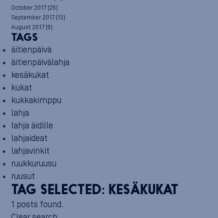
October 2017
(25)
September 2017
(13)
August 2017
(9)
TAGS
äitienpäivä
äitienpäivälahja
kesäkukat
kukat
kukkakimppu
lahja
lahja äidille
lahjaideat
lahjavinkit
ruukkuruusu
ruusut
TAG SELECTED:
KESÄKUKAT
1 posts found.
Clear search