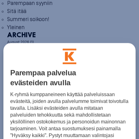
Parempaan syyniin
Sitä itää
Summeri soikoon!
Yleinen
ARCHIVE
August 2026
(1)
July 2026
(6)
June 2026
(6)
May 2026
(8)
April 2026
(9)
Parempaa palvelua
March 2026
(8)
February 2026
(5)
evästeiden avulla
January 2026
(6)
December 2025
(8)
K-ryhmä kumppaneineen käyttää palveluissaan
November 2025
(7)
evästeitä, joiden avulla palvelumme toimivat toivotulla
October 2025
(8)
tavalla. Lisäksi evästeiden avulla mitataan
September 2025
(5)
palveluiden tehokkuutta sekä mahdollistetaan
August 2025
(6)
yksilöllinen ostokokemus ja personoidun mainonnan
July 2025
(7)
tarjoaminen. Voit antaa suostumuksesi painamalla
June 2025
(7)
”Hyväksy kaikki”. Pystyt muuttamaan valintojasi
May 2025
(6)