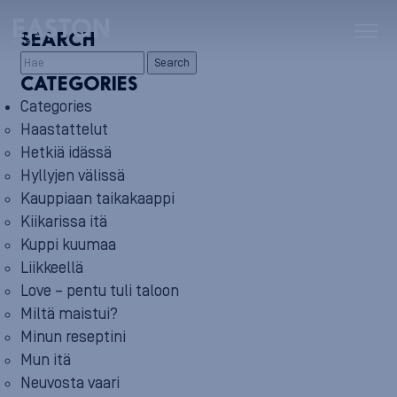
SEARCH
Search
CATEGORIES
Categories
Haastattelut
Hetkiä idässä
Hyllyjen välissä
Kauppiaan taikakaappi
Kiikarissa itä
Kuppi kuumaa
Liikkeellä
Love – pentu tuli taloon
Miltä maistui?
Minun reseptini
Mun itä
Neuvosta vaari