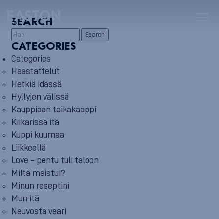
SEARCH
Search
CATEGORIES
Categories
Haastattelut
Hetkiä idässä
Hyllyjen välissä
Kauppiaan taikakaappi
Kiikarissa itä
Kuppi kuumaa
Liikkeellä
Love – pentu tuli taloon
Miltä maistui?
Minun reseptini
Mun itä
Neuvosta vaari