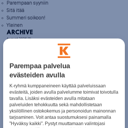
Parempaan syyniin
Sitä itää
Summeri soikoon!
Yleinen
ARCHIVE
August 2026
(1)
July 2026
(6)
June 2026
(6)
May 2026
(8)
April 2026
(9)
Parempaa palvelua
March 2026
(8)
February 2026
(5)
evästeiden avulla
January 2026
(6)
December 2025
(8)
K-ryhmä kumppaneineen käyttää palveluissaan
November 2025
(7)
evästeitä, joiden avulla palvelumme toimivat toivotulla
October 2025
(8)
tavalla. Lisäksi evästeiden avulla mitataan
September 2025
(5)
palveluiden tehokkuutta sekä mahdollistetaan
August 2025
(6)
yksilöllinen ostokokemus ja personoidun mainonnan
July 2025
(7)
tarjoaminen. Voit antaa suostumuksesi painamalla
June 2025
(7)
”Hyväksy kaikki”. Pystyt muuttamaan valintojasi
May 2025
(6)