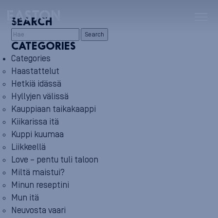
SEARCH
Search
CATEGORIES
Categories
Haastattelut
Hetkiä idässä
Hyllyjen välissä
Kauppiaan taikakaappi
Kiikarissa itä
Kuppi kuumaa
Liikkeellä
Love – pentu tuli taloon
Miltä maistui?
Minun reseptini
Mun itä
Neuvosta vaari