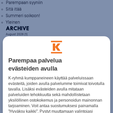
Parempaan syyniin
Sitä itää
Summeri soikoon!
Yleinen
ARCHIVE
August 2026
(1)
July 2026
(6)
June 2026
(6)
May 2026
(8)
April 2026
(9)
Parempaa palvelua
March 2026
(8)
February 2026
(5)
evästeiden avulla
January 2026
(6)
December 2025
(8)
K-ryhmä kumppaneineen käyttää palveluissaan
November 2025
(7)
evästeitä, joiden avulla palvelumme toimivat toivotulla
October 2025
(8)
tavalla. Lisäksi evästeiden avulla mitataan
September 2025
(5)
palveluiden tehokkuutta sekä mahdollistetaan
August 2025
(6)
yksilöllinen ostokokemus ja personoidun mainonnan
July 2025
(7)
June 2025
(7)
tarjoaminen. Voit antaa suostumuksesi painamalla
May 2025
(6)
”Hyväksy kaikki”. Pystyt muuttamaan valintojasi