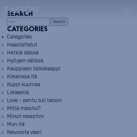
SEARCH
Search
CATEGORIES
Categories
Haastattelut
Hetkiä idässä
Hyllyjen välissä
Kauppiaan taikakaappi
Kiikarissa itä
Kuppi kuumaa
Liikkeellä
Love – pentu tuli taloon
Miltä maistui?
Minun reseptini
Mun itä
Neuvosta vaari