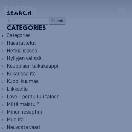
SEARCH
Search
CATEGORIES
Categories
Haastattelut
Hetkiä idässä
Hyllyjen välissä
Kauppiaan taikakaappi
Kiikarissa itä
Kuppi kuumaa
Liikkeellä
Love – pentu tuli taloon
Miltä maistui?
Minun reseptini
Mun itä
Neuvosta vaari