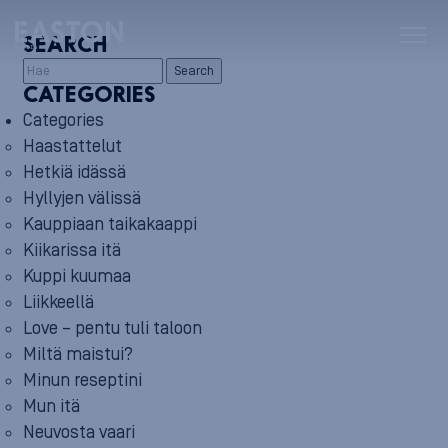
SEARCH
Search
CATEGORIES
Categories
Haastattelut
Hetkiä idässä
Hyllyjen välissä
Kauppiaan taikakaappi
Kiikarissa itä
Kuppi kuumaa
Liikkeellä
Love – pentu tuli taloon
Miltä maistui?
Minun reseptini
Mun itä
Neuvosta vaari