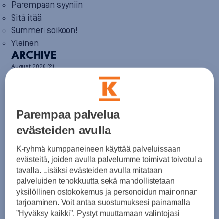
Parempaan syyniin
Sitä itää
Summeri soikoon!
Yleinen
ARCHIVE
August 2026
(2)
July 2026
(6)
June 2026
(6)
May 2026
(8)
April 2026
(9)
Parempaa palvelua
March 2026
(8)
February 2026
(5)
evästeiden avulla
January 2026
(6)
December 2025
(8)
K-ryhmä kumppaneineen käyttää palveluissaan
November 2025
(7)
evästeitä, joiden avulla palvelumme toimivat toivotulla
October 2025
(8)
tavalla. Lisäksi evästeiden avulla mitataan
September 2025
(5)
palveluiden tehokkuutta sekä mahdollistetaan
August 2025
(6)
yksilöllinen ostokokemus ja personoidun mainonnan
July 2025
(7)
tarjoaminen. Voit antaa suostumuksesi painamalla
June 2025
(7)
”Hyväksy kaikki”. Pystyt muuttamaan valintojasi
May 2025
(6)