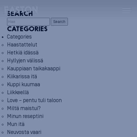
SEARCH
Search
CATEGORIES
Categories
Haastattelut
Hetkiä idässä
Hyllyjen välissä
Kauppiaan taikakaappi
Kiikarissa itä
Kuppi kuumaa
Liikkeellä
Love – pentu tuli taloon
Miltä maistui?
Minun reseptini
Mun itä
Neuvosta vaari