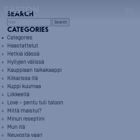
SEARCH
Search
CATEGORIES
Categories
Haastattelut
Hetkiä idässä
Hyllyjen välissä
Kauppiaan taikakaappi
Kiikarissa itä
Kuppi kuumaa
Liikkeellä
Love – pentu tuli taloon
Miltä maistui?
Minun reseptini
Mun itä
Neuvosta vaari