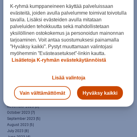
April 2025
(7)
K-ryhmä kumppaneineen käyttää palveluissaan
March 2025
(7)
evästeitä, joiden avulla palvelumme toimivat toivotulla
February 2025
(6)
tavalla. Lisäksi evästeiden avulla mitataan
January 2025
(8)
palveluiden tehokkuutta sekä mahdollistetaan
December 2024
(6)
yksilöllinen ostokokemus ja personoidun mainonnan
November 2024
(10)
October 2024
(8)
tarjoaminen. Voit antaa suostumuksesi painamalla
September 2024
(4)
”Hyväksy kaikki”. Pystyt muuttamaan valintojasi
August 2024
(6)
myöhemmin ”Evästeasetukset”-linkin kautta.
July 2024
(5)
Lisätietoja K-ryhmän evästekäytännöistä
June 2024
(5)
May 2024
(7)
April 2024
(3)
Lisää valintoja
March 2024
(5)
February 2024
(4)
Vain välttämättömät
Hyväksy kaikki
January 2024
(7)
December 2023
(5)
November 2023
(5)
October 2023
(7)
September 2023
(5)
August 2023
(5)
July 2023
(8)