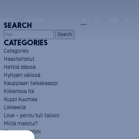
 ITÄÄ
LOUNAS
FI
/
EN
HAE
SEARCH
Search
CATEGORIES
Categories
Haastattelut
Hetkiä idässä
Hyllyjen välissä
Kauppiaan taikakaappi
Kiikarissa itä
Kuppi kuumaa
Liikkeellä
Love – pentu tuli taloon
Miltä maistui?
Minun reseptini