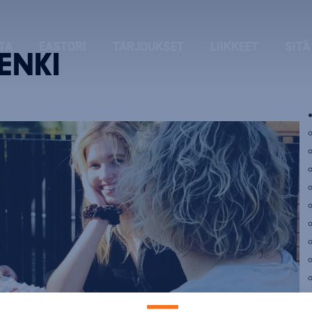
TA
EASTORI
TARJOUKSET
LIIKKEET
SITÄ
ENKI