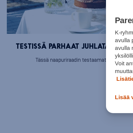
Pare
K-ryhm
avulla 
TESTISSÄ PARHAAT JUHLATARJOTTA
avulla
yksilö
Tässä naapuriraadin testaamat suolaiset ja
Voit a
muutta
Lisät
Lisää 