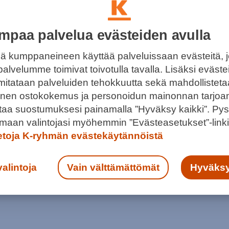
mpaa palvelua evästeiden avulla
ä kumppaneineen käyttää palveluissaan evästeitä, 
palvelumme toimivat toivotulla tavalla. Lisäksi eväst
VAT – NÄILLÄ VALLOITAT VIERAASI!
 mitataan palveluiden tehokkuutta sekä mahdollistet
llinen ostokokemus ja personoidun mainonnan tarjoa
 makeat luottokakut kevään ja kesän juhliin.
ntaa suostumuksesi painamalla ”Hyväksy kaikki”. Pys
maan valintojasi myöhemmin ”Evästeasetukset”-linki
ietoja K-ryhmän evästekäytännöistä
valintoja
Vain välttämättömät
Hyväksy