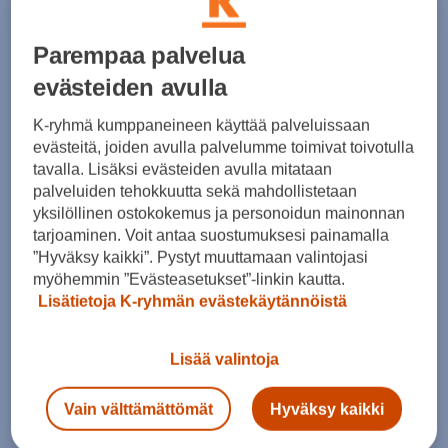
April 2025
(7)
March 2025
(7)
February 2025
(6)
Parempaa palvelua
January 2025
(8)
evästeiden avulla
December 2024
(6)
November 2024
(10)
K-ryhmä kumppaneineen käyttää palveluissaan
October 2024
(8)
evästeitä, joiden avulla palvelumme toimivat toivotulla
September 2024
(4)
tavalla. Lisäksi evästeiden avulla mitataan
August 2024
(6)
July 2024
(5)
palveluiden tehokkuutta sekä mahdollistetaan
June 2024
(5)
yksilöllinen ostokokemus ja personoidun mainonnan
May 2024
(7)
tarjoaminen. Voit antaa suostumuksesi painamalla
April 2024
(3)
”Hyväksy kaikki”. Pystyt muuttamaan valintojasi
March 2024
(5)
myöhemmin ”Evästeasetukset”-linkin kautta.
February 2024
(4)
Lisätietoja K-ryhmän evästekäytännöistä
January 2024
(7)
December 2023
(5)
November 2023
(5)
Lisää valintoja
October 2023
(7)
September 2023
(5)
Vain välttämättömät
Hyväksy kaikki
August 2023
(5)
July 2023
(8)