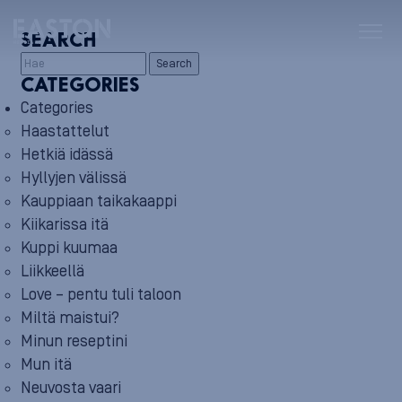
SEARCH
Search
CATEGORIES
Categories
Haastattelut
Hetkiä idässä
Hyllyjen välissä
Kauppiaan taikakaappi
Kiikarissa itä
Kuppi kuumaa
Liikkeellä
Love – pentu tuli taloon
Miltä maistui?
Minun reseptini
Mun itä
Neuvosta vaari