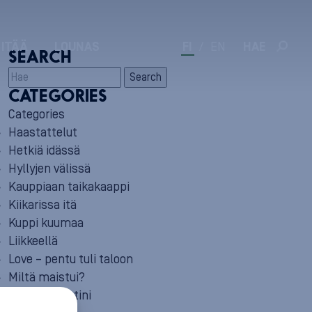
 ITÄÄ
LOUNAS
FI
/
EN
HAE
SEARCH
Search
CATEGORIES
Categories
Haastattelut
Hetkiä idässä
Hyllyjen välissä
Kauppiaan taikakaappi
Kiikarissa itä
Kuppi kuumaa
Liikkeellä
Love – pentu tuli taloon
Miltä maistui?
Minun reseptini