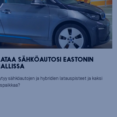
 LATAA SÄHKÖAUTOSI EASTONIN
HALLISSA
ytyy sähköautojen ja hybridien latauspisteet ja kaksi
uspaikkaa?