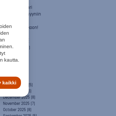
Mun itä
Neuvosta vaari
Parempaan syyniin
Sitä itää
joiden
Summeri soikoon!
eiden
Yleinen
aan
ARCHIVE
minen.
August 2026
(2)
tyt
July 2026
(6)
n kautta.
June 2026
(6)
May 2026
(8)
April 2026
(9)
March 2026
(8)
 kaikki
February 2026
(5)
January 2026
(6)
December 2025
(8)
November 2025
(7)
October 2025
(8)