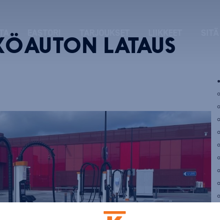
TA
EASTORI
TARJOUKSET
LIIKKEET
SITÄ
KÖAUTON LATAUS