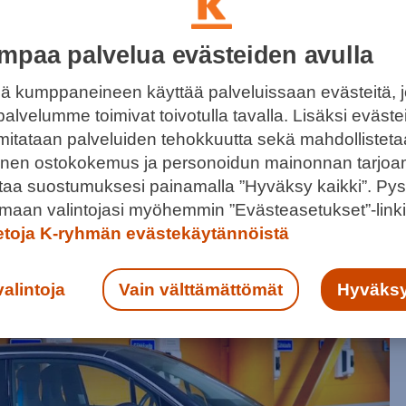
mpaa palvelua evästeiden avulla
ä kumppaneineen käyttää palveluissaan evästeitä, 
palvelumme toimivat toivotulla tavalla. Lisäksi eväst
 mitataan palveluiden tehokkuutta sekä mahdollistet
URIN JA SUOSITUIN SÄHKÖAUTOJEN
llinen ostokokemus ja personoidun mainonnan tarjoa
SPISTE
ntaa suostumuksesi painamalla ”Hyväksy kaikki”. Pys
lmis. Lataa autosi helposti samalla kun kun käyt
maan valintojasi myöhemmin ”Evästeasetukset”-linki
mässä kauppakeskuksessamme.
ietoja K-ryhmän evästekäytännöistä
valintoja
Vain välttämättömät
Hyväksy