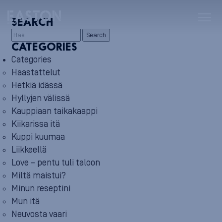
SEARCH
Search
CATEGORIES
Categories
Haastattelut
Hetkiä idässä
Hyllyjen välissä
Kauppiaan taikakaappi
Kiikarissa itä
Kuppi kuumaa
Liikkeellä
Love – pentu tuli taloon
Miltä maistui?
Minun reseptini
Mun itä
Neuvosta vaari