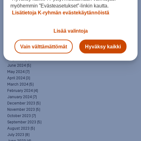
April 2025
(7)
myöhemmin ”Evästeasetukset”-linkin kautta.
March 2025
(7)
Lisätietoja K-ryhmän evästekäytännöistä
February 2025
(6)
January 2025
(8)
December 2024
(6)
Lisää valintoja
November 2024
(10)
October 2024
(8)
Vain välttämättömät
Hyväksy kaikki
September 2024
(4)
August 2024
(6)
July 2024
(5)
June 2024
(5)
May 2024
(7)
April 2024
(3)
March 2024
(5)
February 2024
(4)
January 2024
(7)
December 2023
(5)
November 2023
(5)
October 2023
(7)
September 2023
(5)
August 2023
(5)
July 2023
(8)