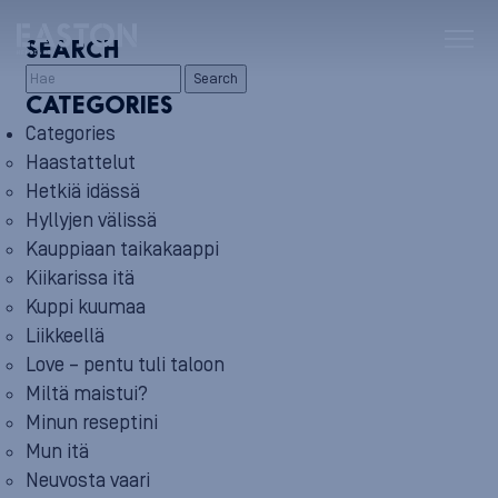
SEARCH
Search
CATEGORIES
Categories
Haastattelut
Hetkiä idässä
Hyllyjen välissä
Kauppiaan taikakaappi
Kiikarissa itä
Kuppi kuumaa
Liikkeellä
Love – pentu tuli taloon
Miltä maistui?
Minun reseptini
Mun itä
Neuvosta vaari