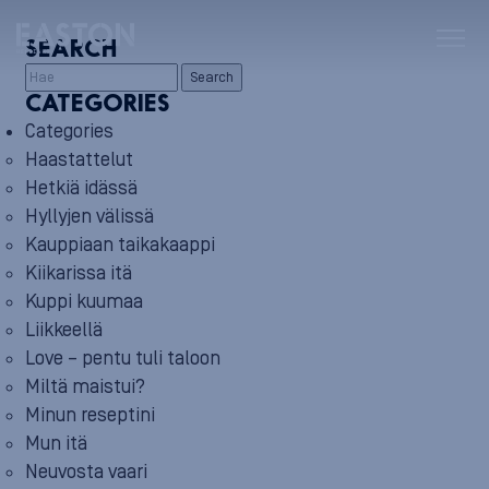
SEARCH
Search
CATEGORIES
Categories
Haastattelut
Hetkiä idässä
Hyllyjen välissä
Kauppiaan taikakaappi
Kiikarissa itä
Kuppi kuumaa
Liikkeellä
Love – pentu tuli taloon
Miltä maistui?
Minun reseptini
Mun itä
Neuvosta vaari