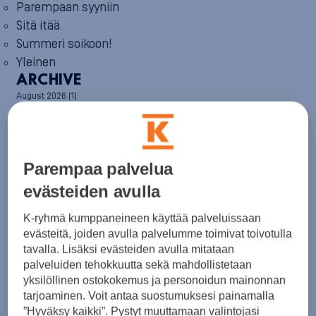
Parempaan syyniin
Sitä itää
Summeri soikoon!
Yleinen
ARCHIVE
August 2026
(1)
July 2026
(6)
June 2026
(6)
May 2026
(8)
April 2026
(9)
Parempaa palvelua
March 2026
(8)
February 2026
(5)
evästeiden avulla
January 2026
(6)
December 2025
(8)
K-ryhmä kumppaneineen käyttää palveluissaan
November 2025
(7)
evästeitä, joiden avulla palvelumme toimivat toivotulla
October 2025
(8)
tavalla. Lisäksi evästeiden avulla mitataan
September 2025
(5)
palveluiden tehokkuutta sekä mahdollistetaan
August 2025
(6)
yksilöllinen ostokokemus ja personoidun mainonnan
July 2025
(7)
June 2025
(7)
tarjoaminen. Voit antaa suostumuksesi painamalla
May 2025
(6)
”Hyväksy kaikki”. Pystyt muuttamaan valintojasi