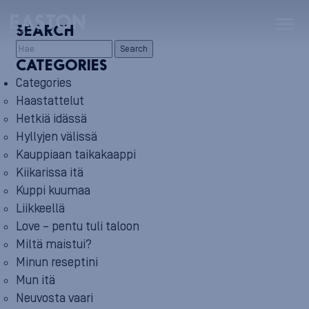
SEARCH
Search
CATEGORIES
Categories
Haastattelut
Hetkiä idässä
Hyllyjen välissä
Kauppiaan taikakaappi
Kiikarissa itä
Kuppi kuumaa
Liikkeellä
Love – pentu tuli taloon
Miltä maistui?
Minun reseptini
Mun itä
Neuvosta vaari