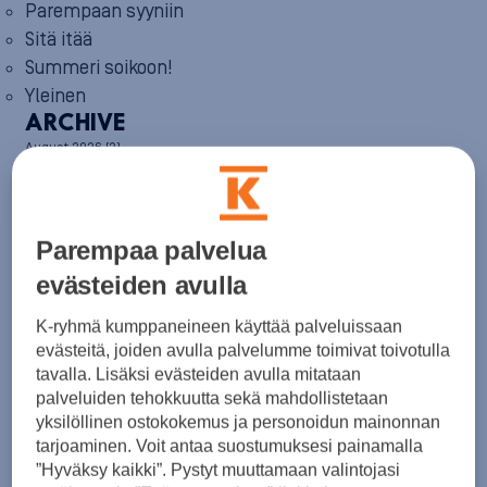
Parempaan syyniin
Sitä itää
Summeri soikoon!
Yleinen
ARCHIVE
August 2026
(2)
July 2026
(6)
June 2026
(6)
May 2026
(8)
April 2026
(9)
Parempaa palvelua
March 2026
(8)
February 2026
(5)
evästeiden avulla
January 2026
(6)
December 2025
(8)
K-ryhmä kumppaneineen käyttää palveluissaan
November 2025
(7)
evästeitä, joiden avulla palvelumme toimivat toivotulla
October 2025
(8)
tavalla. Lisäksi evästeiden avulla mitataan
September 2025
(5)
palveluiden tehokkuutta sekä mahdollistetaan
August 2025
(6)
yksilöllinen ostokokemus ja personoidun mainonnan
July 2025
(7)
tarjoaminen. Voit antaa suostumuksesi painamalla
June 2025
(7)
”Hyväksy kaikki”. Pystyt muuttamaan valintojasi
May 2025
(6)