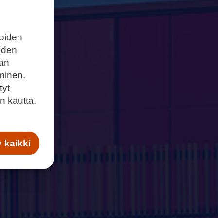
joiden
eiden
aan
minen.
tyt
n kautta.
 kaikki