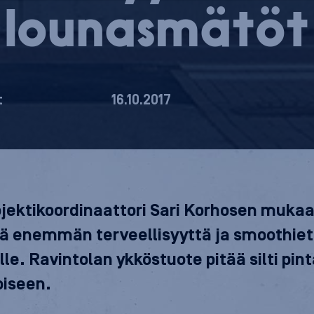
lounasmätöt
t
16.10.2017
ojektikoordinaattori Sari Korhosen mukaa
ä enemmän terveellisyyttä ja smoothiet
le. Ravintolan ykköstuote pitää silti pin
oiseen.