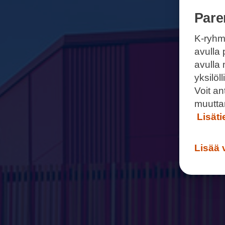
Pare
K-ryhm
avulla 
avulla
yksilö
Voit a
muutta
Lisät
Lisää 