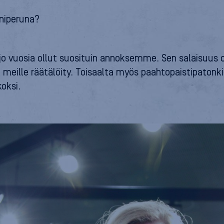
niperuna?
jo vuosia ollut suosituin annoksemme. Sen salaisuus o
a meille räätälöity. Toisaalta myös paahtopaistipaton
oksi.