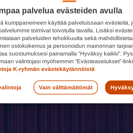
mpaa palvelua evästeiden avulla
ä kumppaneineen käyttää palveluissaan evästeitä, 
palvelumme toimivat toivotulla tavalla. Lisäksi eväst
 mitataan palveluiden tehokkuutta sekä mahdollistet
llinen ostokokemus ja personoidun mainonnan tarjoa
ntaa suostumuksesi painamalla ”Hyväksy kaikki”. Pys
maan valintojasi myöhemmin ”Evästeasetukset”-linki
ietoja K-ryhmän evästekäytännöistä
valintoja
Vain välttämättömät
Hyväksy