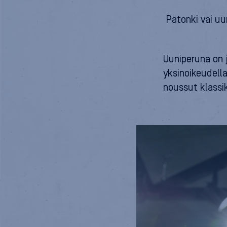
Patonki vai uu
Uuniperuna on 
yksinoikeudell
noussut klassik