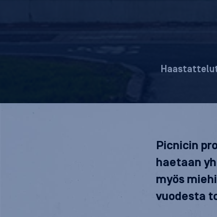
Haastattelu
Picnicin pr
haetaan yh
myös miehil
vuodesta t