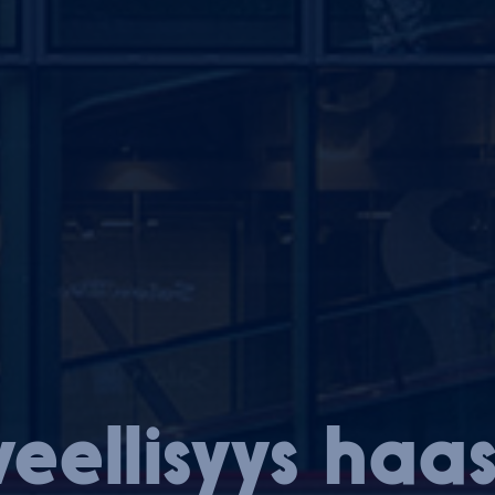
veel­li­syys ha