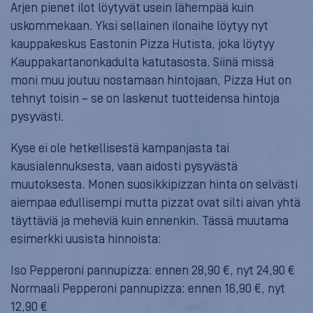
Arjen pienet ilot löytyvät usein lähempää kuin
uskommekaan. Yksi sellainen ilonaihe löytyy nyt
kauppakeskus Eastonin Pizza Hutista, joka löytyy
Kauppakartanonkadulta katutasosta. Siinä missä
moni muu joutuu nostamaan hintojaan, Pizza Hut on
tehnyt toisin – se on laskenut tuotteidensa hintoja
pysyvästi.
Kyse ei ole hetkellisestä kampanjasta tai
kausialennuksesta, vaan aidosti pysyvästä
muutoksesta. Monen suosikkipizzan hinta on selvästi
aiempaa edullisempi mutta pizzat ovat silti aivan yhtä
täyttäviä ja meheviä kuin ennenkin. Tässä muutama
esimerkki uusista hinnoista:
Iso Pepperoni pannupizza: ennen 28,90 €, nyt 24,90 €
Normaali Pepperoni pannupizza: ennen 16,90 €, nyt
12,90 €