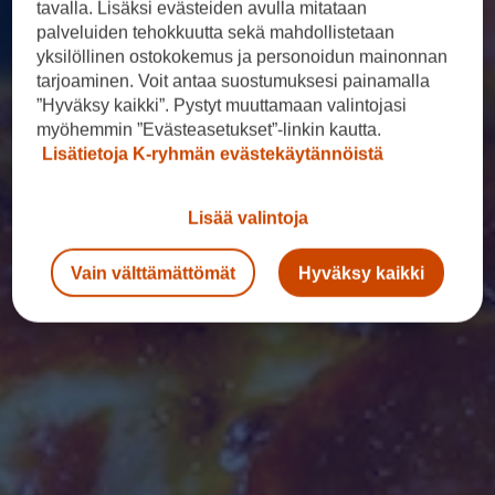
tavalla. Lisäksi evästeiden avulla mitataan
palveluiden tehokkuutta sekä mahdollistetaan
yksilöllinen ostokokemus ja personoidun mainonnan
tarjoaminen. Voit antaa suostumuksesi painamalla
”Hyväksy kaikki”. Pystyt muuttamaan valintojasi
myöhemmin ”Evästeasetukset”-linkin kautta.
Lisätietoja K-ryhmän evästekäytännöistä
Lisää valintoja
Vain välttämättömät
Hyväksy kaikki