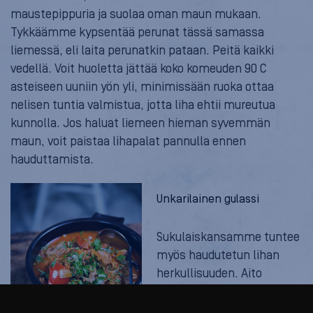
maustepippuria ja suolaa oman maun mukaan.
Tykkäämme kypsentää perunat tässä samassa
liemessä, eli laita perunatkin pataan. Peitä kaikki
vedellä. Voit huoletta jättää koko komeuden 90 C
asteiseen uuniin yön yli, minimissään ruoka ottaa
nelisen tuntia valmistua, jotta liha ehtii mureutua
kunnolla. Jos haluat liemeen hieman syvemmän
maun, voit paistaa lihapalat pannulla ennen
hauduttamista.
Unkarilainen gulassi
Sukulaiskansamme tuntee
myös haudutetun lihan
herkullisuuden. Aito
perinteinen gulassi
valmistetaan ainoastaan