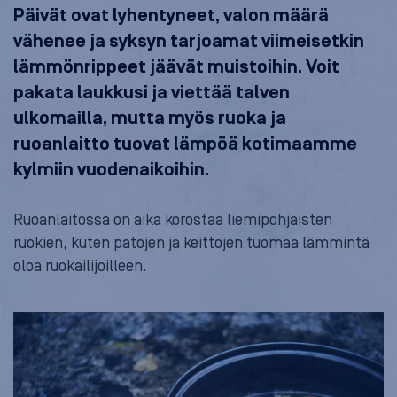
Päivät ovat lyhentyneet, valon määrä
vähenee ja syksyn tarjoamat viimeisetkin
lämmönrippeet jäävät muistoihin. Voit
pakata laukkusi ja viettää talven
ulkomailla, mutta myös ruoka ja
ruoanlaitto tuovat lämpöä kotimaamme
kylmiin vuodenaikoihin.
Ruoanlaitossa on aika korostaa liemipohjaisten
ruokien, kuten patojen ja keittojen tuomaa lämmintä
oloa ruokailijoilleen.