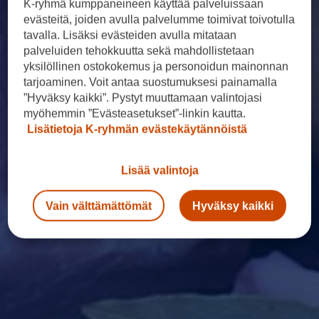
K-ryhmä kumppaneineen käyttää palveluissaan
evästeitä, joiden avulla palvelumme toimivat toivotulla
tavalla. Lisäksi evästeiden avulla mitataan
palveluiden tehokkuutta sekä mahdollistetaan
yksilöllinen ostokokemus ja personoidun mainonnan
tarjoaminen. Voit antaa suostumuksesi painamalla
”Hyväksy kaikki”. Pystyt muuttamaan valintojasi
myöhemmin ”Evästeasetukset”-linkin kautta.
Lisätietoja K-ryhmän evästekäytännöistä
Lisää valintoja
Vain välttämättömät
Hyväksy kaikki