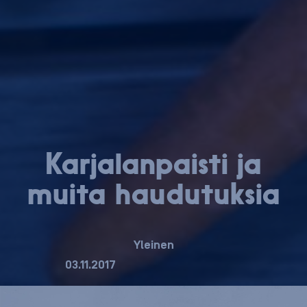
Kar­ja­lan­pais­ti ja
muita haudutuksia
Yleinen
03.11.2017