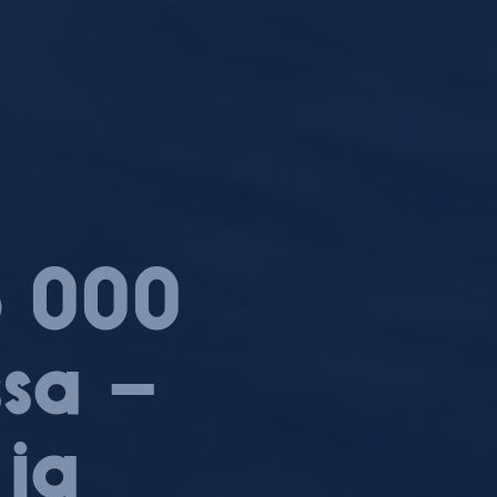
26 000
ssa –
 ja