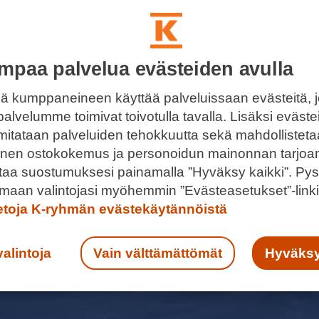
mpaa palvelua evästeiden avulla
ä kumppaneineen käyttää palveluissaan evästeitä, 
palvelumme toimivat toivotulla tavalla. Lisäksi eväst
 mitataan palveluiden tehokkuutta sekä mahdollistet
llinen ostokokemus ja personoidun mainonnan tarjoa
ntaa suostumuksesi painamalla ”Hyväksy kaikki”. Pys
maan valintojasi myöhemmin ”Evästeasetukset”-linki
ietoja K-ryhmän evästekäytännöistä
valintoja
Vain välttämättömät
Hyväksy