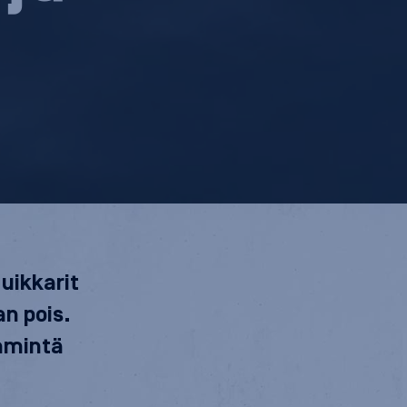
 uikkarit
an pois.
ämmintä