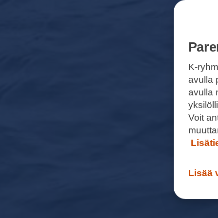
Pare
K-ryhm
avulla 
avulla
yksilö
Voit a
muutta
Lisät
Lisää 