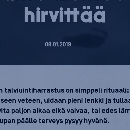
hirvittää
ä
08.01.2019
 talviuintiharrastus on simppeli rituaali:
iseen veteen, uidaan pieni lenkki ja tulla
rvita paljon aikaa eikä vaivaa, tai edes l
upan päälle terveys pysyy hyvänä.