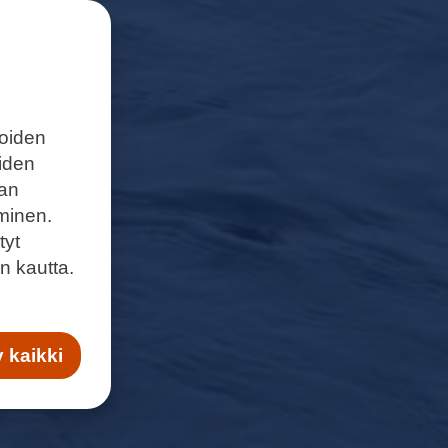
joiden
eiden
aan
minen.
tyt
n kautta.
 kaikki