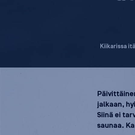
Kiikarissa it
Päivittäinen
jalkaan, hy
Siinä ei ta
saunaa. Ka