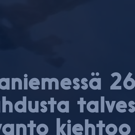
a­nie­mes­sä 
hdusta talve
anto kiehtoo