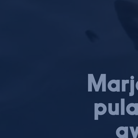
Mar­j
pula
av