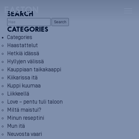
SEARCH
Search
CATEGORIES
Categories
Haastattelut
Hetkiä idässä
Hyllyjen välissä
Kauppiaan taikakaappi
Kiikarissa itä
Kuppi kuumaa
Liikkeellä
Love – pentu tuli taloon
Miltä maistui?
Minun reseptini
Mun itä
Neuvosta vaari