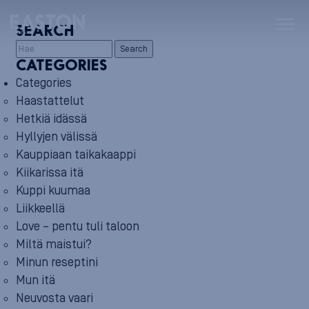
SEARCH
Search
CATEGORIES
Categories
Haastattelut
Hetkiä idässä
Hyllyjen välissä
Kauppiaan taikakaappi
Kiikarissa itä
Kuppi kuumaa
Liikkeellä
Love – pentu tuli taloon
Miltä maistui?
Minun reseptini
Mun itä
Neuvosta vaari