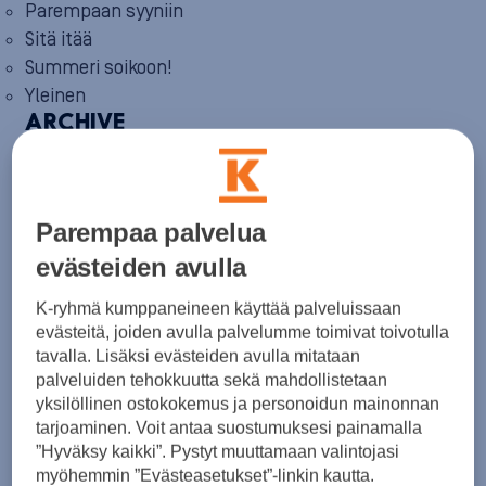
Parempaan syyniin
Sitä itää
Summeri soikoon!
Yleinen
ARCHIVE
August 2026
(2)
July 2026
(6)
June 2026
(6)
May 2026
(8)
Parempaa palvelua
April 2026
(9)
March 2026
(8)
evästeiden avulla
February 2026
(5)
January 2026
(6)
K-ryhmä kumppaneineen käyttää palveluissaan
December 2025
(8)
evästeitä, joiden avulla palvelumme toimivat toivotulla
November 2025
(7)
tavalla. Lisäksi evästeiden avulla mitataan
October 2025
(8)
palveluiden tehokkuutta sekä mahdollistetaan
September 2025
(5)
yksilöllinen ostokokemus ja personoidun mainonnan
August 2025
(6)
tarjoaminen. Voit antaa suostumuksesi painamalla
July 2025
(7)
”Hyväksy kaikki”. Pystyt muuttamaan valintojasi
June 2025
(7)
May 2025
(6)
myöhemmin ”Evästeasetukset”-linkin kautta.