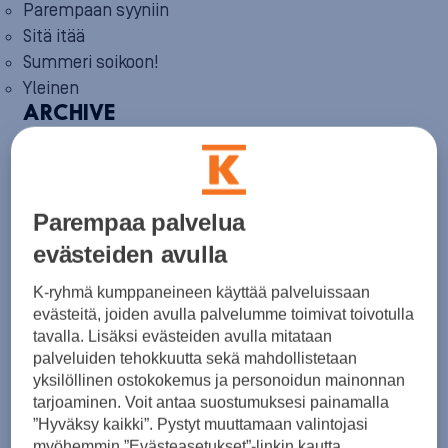
Parempaan syyniin
Sitä itää
Summeri soikoon!
Yleinen
ARCHIVE
August 2026
(2)
July 2026
(6)
June 2026
(6)
May 2026
(8)
April 2026
(9)
Parempaa palvelua
March 2026
(8)
evästeiden avulla
February 2026
(5)
January 2026
(6)
K-ryhmä kumppaneineen käyttää palveluissaan
December 2025
(8)
evästeitä, joiden avulla palvelumme toimivat toivotulla
November 2025
(7)
tavalla. Lisäksi evästeiden avulla mitataan
October 2025
(8)
September 2025
(5)
palveluiden tehokkuutta sekä mahdollistetaan
August 2025
(6)
yksilöllinen ostokokemus ja personoidun mainonnan
July 2025
(7)
tarjoaminen. Voit antaa suostumuksesi painamalla
June 2025
(7)
”Hyväksy kaikki”. Pystyt muuttamaan valintojasi
May 2025
(6)
myöhemmin ”Evästeasetukset”-linkin kautta.