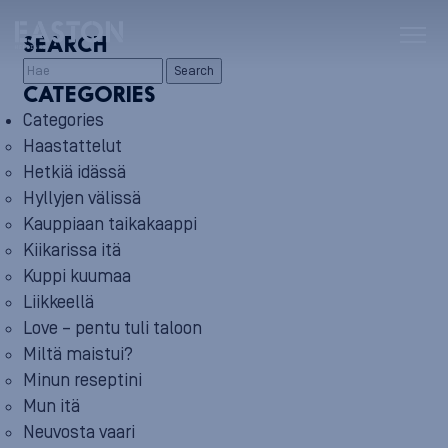
SEARCH
Search
CATEGORIES
Categories
Haastattelut
Hetkiä idässä
Hyllyjen välissä
Kauppiaan taikakaappi
Kiikarissa itä
Kuppi kuumaa
Liikkeellä
Love – pentu tuli taloon
Miltä maistui?
Minun reseptini
Mun itä
Neuvosta vaari