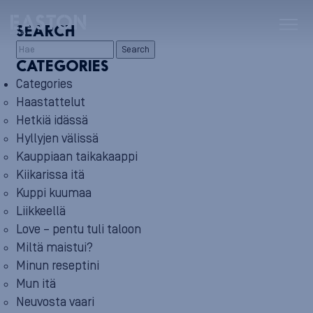
SEARCH
Search
CATEGORIES
Categories
Haastattelut
Hetkiä idässä
Hyllyjen välissä
Kauppiaan taikakaappi
Kiikarissa itä
Kuppi kuumaa
Liikkeellä
Love – pentu tuli taloon
Miltä maistui?
Minun reseptini
Mun itä
Neuvosta vaari