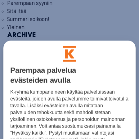
Parempaan syyniin
Sitä itää
Summeri soikoon!
Yleinen
ARCHIVE
August 2026
(1)
July 2026
(6)
June 2026
(6)
May 2026
(8)
April 2026
(9)
Parempaa palvelua
March 2026
(8)
evästeiden avulla
February 2026
(5)
January 2026
(6)
K-ryhmä kumppaneineen käyttää palveluissaan
December 2025
(8)
November 2025
(7)
evästeitä, joiden avulla palvelumme toimivat toivotulla
October 2025
(8)
tavalla. Lisäksi evästeiden avulla mitataan
September 2025
(5)
palveluiden tehokkuutta sekä mahdollistetaan
August 2025
(6)
yksilöllinen ostokokemus ja personoidun mainonnan
July 2025
(7)
tarjoaminen. Voit antaa suostumuksesi painamalla
June 2025
(7)
”Hyväksy kaikki”. Pystyt muuttamaan valintojasi
May 2025
(6)