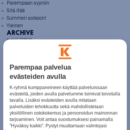
Parempaan syyniin
Sitä itää
Summeri soikoon!
Yleinen
ARCHIVE
August 2026
(2)
July 2026
(6)
June 2026
(6)
May 2026
(8)
April 2026
(9)
Parempaa palvelua
March 2026
(8)
February 2026
(5)
evästeiden avulla
January 2026
(6)
December 2025
(8)
K-ryhmä kumppaneineen käyttää palveluissaan
November 2025
(7)
evästeitä, joiden avulla palvelumme toimivat toivotulla
October 2025
(8)
tavalla. Lisäksi evästeiden avulla mitataan
September 2025
(5)
palveluiden tehokkuutta sekä mahdollistetaan
August 2025
(6)
yksilöllinen ostokokemus ja personoidun mainonnan
July 2025
(7)
tarjoaminen. Voit antaa suostumuksesi painamalla
June 2025
(7)
”Hyväksy kaikki”. Pystyt muuttamaan valintojasi
May 2025
(6)