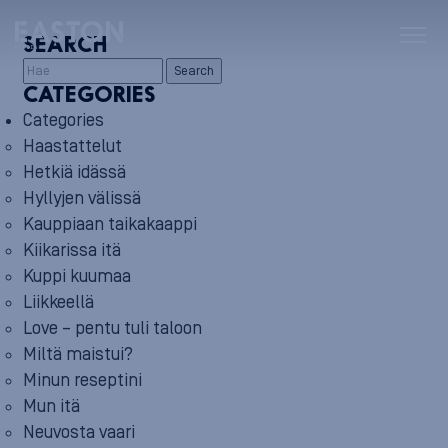
SEARCH
Search
CATEGORIES
Categories
Haastattelut
Hetkiä idässä
Hyllyjen välissä
Kauppiaan taikakaappi
Kiikarissa itä
Kuppi kuumaa
Liikkeellä
Love – pentu tuli taloon
Miltä maistui?
Minun reseptini
Mun itä
Neuvosta vaari