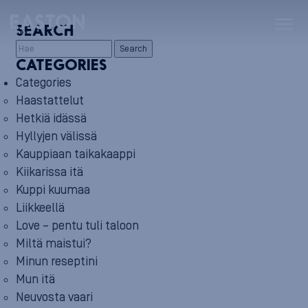
SEARCH
Search
CATEGORIES
Categories
Haastattelut
Hetkiä idässä
Hyllyjen välissä
Kauppiaan taikakaappi
Kiikarissa itä
Kuppi kuumaa
Liikkeellä
Love – pentu tuli taloon
Miltä maistui?
Minun reseptini
Mun itä
Neuvosta vaari