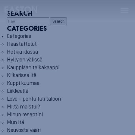
SEARCH
Search
CATEGORIES
Categories
Haastattelut
Hetkiä idässä
Hyllyjen välissä
Kauppiaan taikakaappi
Kiikarissa itä
Kuppi kuumaa
Liikkeellä
Love – pentu tuli taloon
Miltä maistui?
Minun reseptini
Mun itä
Neuvosta vaari