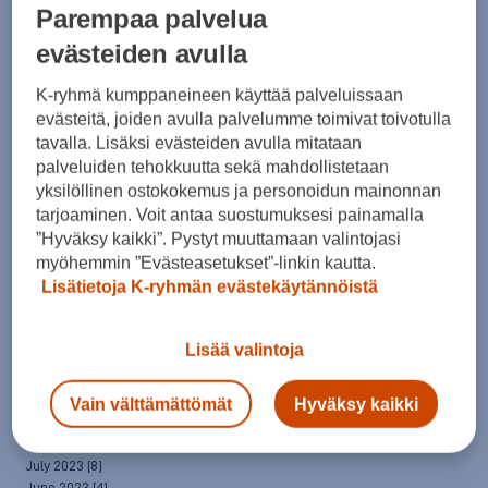
April 2025
(7)
Parempaa palvelua
March 2025
(7)
evästeiden avulla
February 2025
(6)
January 2025
(8)
K-ryhmä kumppaneineen käyttää palveluissaan
December 2024
(6)
evästeitä, joiden avulla palvelumme toimivat toivotulla
November 2024
(10)
October 2024
(8)
tavalla. Lisäksi evästeiden avulla mitataan
September 2024
(4)
palveluiden tehokkuutta sekä mahdollistetaan
August 2024
(6)
yksilöllinen ostokokemus ja personoidun mainonnan
July 2024
(5)
tarjoaminen. Voit antaa suostumuksesi painamalla
June 2024
(5)
”Hyväksy kaikki”. Pystyt muuttamaan valintojasi
May 2024
(7)
myöhemmin ”Evästeasetukset”-linkin kautta.
April 2024
(3)
Lisätietoja K-ryhmän evästekäytännöistä
March 2024
(5)
February 2024
(4)
January 2024
(7)
Lisää valintoja
December 2023
(5)
November 2023
(5)
October 2023
(7)
Vain välttämättömät
Hyväksy kaikki
September 2023
(5)
August 2023
(5)
July 2023
(8)