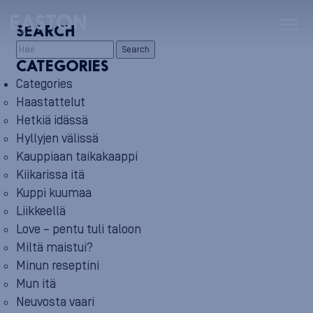
SEARCH
Search
CATEGORIES
Categories
Haastattelut
Hetkiä idässä
Hyllyjen välissä
Kauppiaan taikakaappi
Kiikarissa itä
Kuppi kuumaa
Liikkeellä
Love – pentu tuli taloon
Miltä maistui?
Minun reseptini
Mun itä
Neuvosta vaari