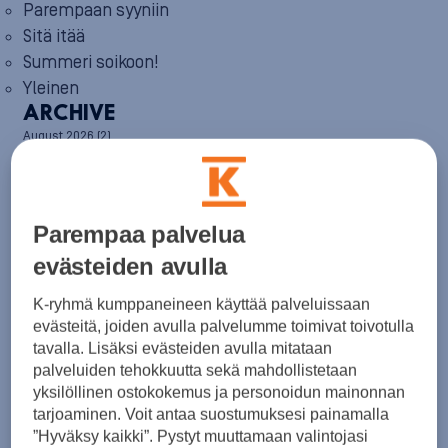
Parempaan syyniin
Sitä itää
Summeri soikoon!
Yleinen
ARCHIVE
August 2026
(2)
July 2026
(6)
June 2026
(6)
May 2026
(8)
April 2026
(9)
Parempaa palvelua
March 2026
(8)
February 2026
(5)
evästeiden avulla
January 2026
(6)
December 2025
(8)
K-ryhmä kumppaneineen käyttää palveluissaan
November 2025
(7)
evästeitä, joiden avulla palvelumme toimivat toivotulla
October 2025
(8)
tavalla. Lisäksi evästeiden avulla mitataan
September 2025
(5)
palveluiden tehokkuutta sekä mahdollistetaan
August 2025
(6)
yksilöllinen ostokokemus ja personoidun mainonnan
July 2025
(7)
tarjoaminen. Voit antaa suostumuksesi painamalla
June 2025
(7)
”Hyväksy kaikki”. Pystyt muuttamaan valintojasi
May 2025
(6)