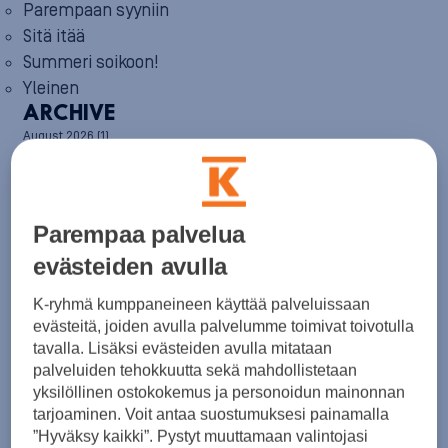
Parempaan syyniin
Sitä itää
Summeri soikoon!
Yleinen
ARCHIVE
August 2026
(1)
July 2026
(6)
June 2026
(6)
May 2026
(8)
April 2026
(9)
Parempaa palvelua
March 2026
(8)
February 2026
(5)
evästeiden avulla
January 2026
(6)
December 2025
(8)
K-ryhmä kumppaneineen käyttää palveluissaan
November 2025
(7)
evästeitä, joiden avulla palvelumme toimivat toivotulla
October 2025
(8)
tavalla. Lisäksi evästeiden avulla mitataan
September 2025
(5)
palveluiden tehokkuutta sekä mahdollistetaan
August 2025
(6)
yksilöllinen ostokokemus ja personoidun mainonnan
July 2025
(7)
tarjoaminen. Voit antaa suostumuksesi painamalla
June 2025
(7)
”Hyväksy kaikki”. Pystyt muuttamaan valintojasi
May 2025
(6)