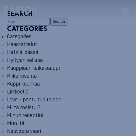
SEARCH
Search
CATEGORIES
Categories
Haastattelut
Hetkiä idässä
Hyllyjen välissä
Kauppiaan taikakaappi
Kiikarissa itä
Kuppi kuumaa
Liikkeellä
Love – pentu tuli taloon
Miltä maistui?
Minun reseptini
Mun itä
Neuvosta vaari