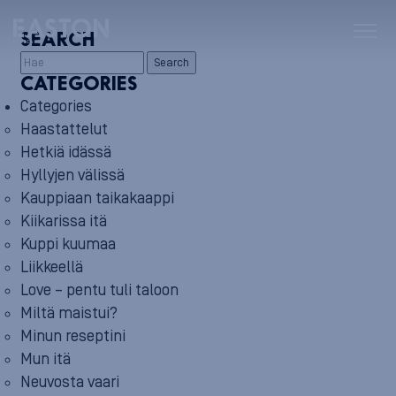
SEARCH
Search
CATEGORIES
Categories
Haastattelut
Hetkiä idässä
Hyllyjen välissä
Kauppiaan taikakaappi
Kiikarissa itä
Kuppi kuumaa
Liikkeellä
Love – pentu tuli taloon
Miltä maistui?
Minun reseptini
Mun itä
Neuvosta vaari