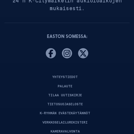
24 h K-Citymarketin aukioloaikojen
mukaisesti.
EASTON SOMESSA:
YHTEYSTIEDOT
PALAUTE
TILAA UUTISKIRJE
TIETOSUOJASELOSTE
K-RYHMÄN EVÄSTEKÄYTÄNNÖT
VERKKOSELAILUREKISTERI
KAMERAVALVONTA