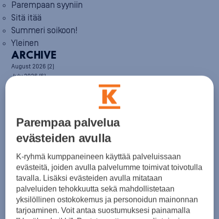
Parempaan syyniin
Sitä itää
Summeri soikoon!
Yleinen
ARCHIVE
August 2026
(2)
July 2026
(6)
June 2026
(6)
May 2026
(8)
April 2026
(9)
March 2026
(8)
Parempaa palvelua
February 2026
(5)
January 2026
(6)
evästeiden avulla
December 2025
(8)
November 2025
(7)
K-ryhmä kumppaneineen käyttää palveluissaan
October 2025
(8)
evästeitä, joiden avulla palvelumme toimivat toivotulla
September 2025
(5)
tavalla. Lisäksi evästeiden avulla mitataan
August 2025
(6)
palveluiden tehokkuutta sekä mahdollistetaan
July 2025
(7)
yksilöllinen ostokokemus ja personoidun mainonnan
June 2025
(7)
tarjoaminen. Voit antaa suostumuksesi painamalla
May 2025
(6)