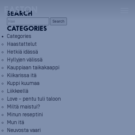
SEARCH
Search
CATEGORIES
Categories
Haastattelut
Hetkiä idässä
Hyllyjen välissä
Kauppiaan taikakaappi
Kiikarissa itä
Kuppi kuumaa
Liikkeellä
Love – pentu tuli taloon
Miltä maistui?
Minun reseptini
Mun itä
Neuvosta vaari