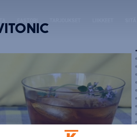
TA
EASTORI
TARJOUKSET
LIIKKEET
SITÄ
VITONIC