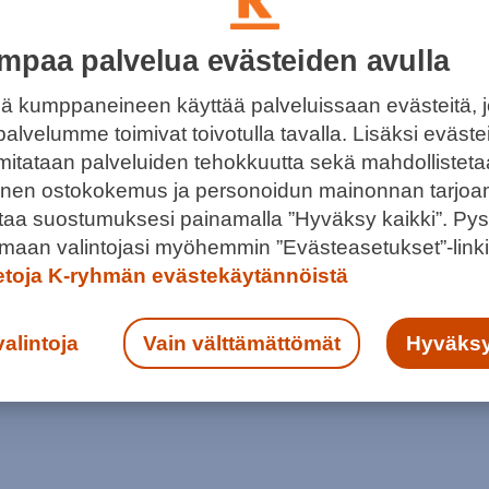
mpaa palvelua evästeiden avulla
ä kumppaneineen käyttää palveluissaan evästeitä, 
TAI ESPRESSOTONIC – JUODAANKO
palvelumme toimivat toivotulla tavalla. Lisäksi eväst
ÄN KAHVIT?
 mitataan palveluiden tehokkuutta sekä mahdollistet
llinen ostokokemus ja personoidun mainonnan tarjoa
 joka tuo kahvin makeuden esiin. Kylmästä kahvista
ntaa suostumuksesi painamalla ”Hyväksy kaikki”. Pys
nkit ja sihijuomat.
maan valintojasi myöhemmin ”Evästeasetukset”-linki
ietoja K-ryhmän evästekäytännöistä
valintoja
Vain välttämättömät
Hyväksy