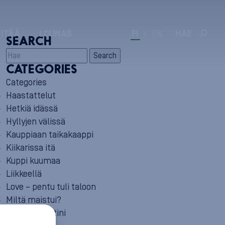
 ITÄÄ
LOUNAS
FI
/
EN
HAE
SEARCH
Search
CATEGORIES
Categories
Haastattelut
Hetkiä idässä
Hyllyjen välissä
Kauppiaan taikakaappi
Kiikarissa itä
Kuppi kuumaa
Liikkeellä
Love – pentu tuli taloon
Miltä maistui?
Minun reseptini