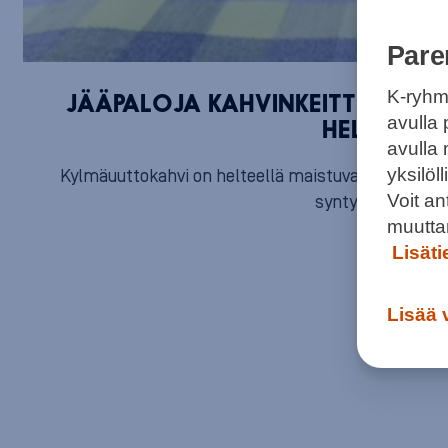
Pare
K-ryhm
JÄÄPALOJA KAHVINKEITTIMEEN 
avulla 
HELLEPÄIV
avulla
yksilö
Kylmäuuttokahvi on helteellä maistuva kesäjuoma,
Voit a
syntyvät myös dri
muutta
Lisät
Lisää 